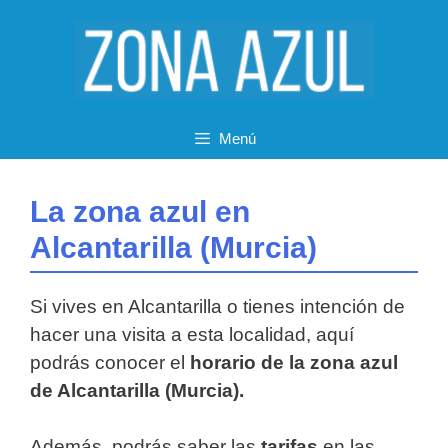
Saltar
al
contenido
Menú
La zona azul en
Alcantarilla (Murcia)
Si vives en Alcantarilla o tienes intención de
hacer una visita a esta localidad, aquí
podrás conocer el
horario de la zona azul
de Alcantarilla (Murcia).
Además, podrás saber las
tarifas
en las