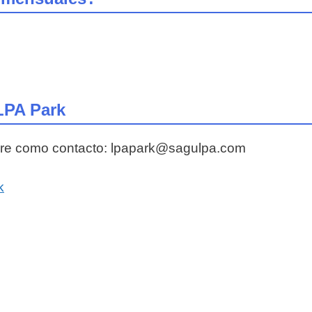
LPA Park
ore como contacto: lpapark@sagulpa.com
k