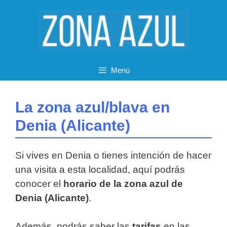
Saltar
al
contenido
Menú
La zona azul/blava en
Denia (Alicante)
Si vives en Denia o tienes intención de hacer
una visita a esta localidad, aquí podrás
conocer el
horario de la zona azul de
Denia (Alicante)
.
Además, podrás saber las
tarifas
en las