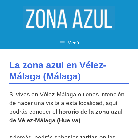
Saltar
al
contenido
Menú
La zona azul en Vélez-
Málaga (Málaga)
Si vives en Vélez-Málaga o tienes intención
de hacer una visita a esta localidad, aquí
podrás conocer el
horario de la zona azul
de Vélez-Málaga (Huelva)
.
Además, podrás saber las
tarifas
en las