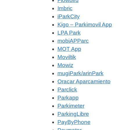
Flowbird
Imbric
iParkCity
Kigo – Parkimovil App
LPA Park
mobiAPParc
MOT App
Moviltik
Mowiz
mugiPark/arinPark
Oracar Aparcamiento
Parclick
Parkapp
Parkimeter
ParkingLibre
PayByPhone