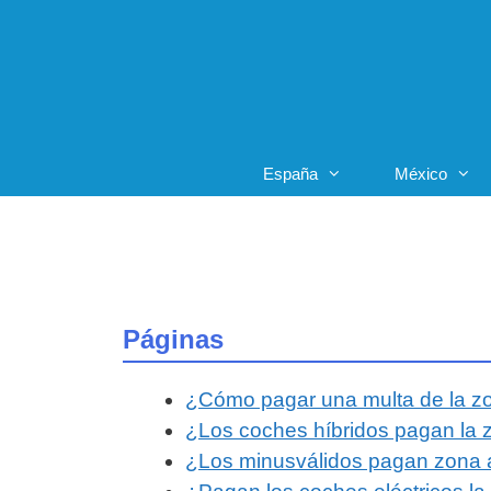
Saltar
al
contenido
España
México
Páginas
¿Cómo pagar una multa de la z
¿Los coches híbridos pagan la 
¿Los minusválidos pagan zona 