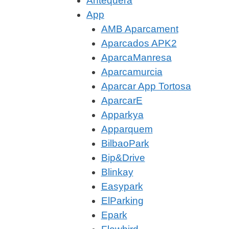
Antequera
App
AMB Aparcament
Aparcados APK2
AparcaManresa
Aparcamurcia
Aparcar App Tortosa
AparcarE
Apparkya
Apparquem
BilbaoPark
Bip&Drive
Blinkay
Easypark
ElParking
Epark