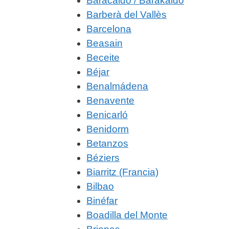
Baracaldo / Barakaldo
Barberà del Vallès
Barcelona
Beasain
Beceite
Béjar
Benalmádena
Benavente
Benicarló
Benidorm
Betanzos
Béziers
Biarritz (Francia)
Bilbao
Binéfar
Boadilla del Monte