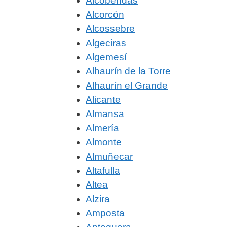
Alcobendas
Alcorcón
Alcossebre
Algeciras
Algemesí
Alhaurín de la Torre
Alhaurín el Grande
Alicante
Almansa
Almería
Almonte
Almuñecar
Altafulla
Altea
Alzira
Amposta