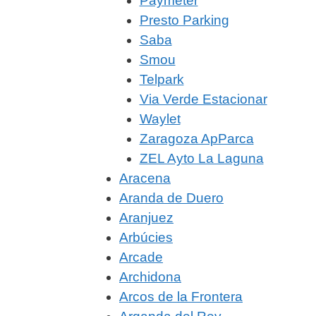
Paymeter
Presto Parking
Saba
Smou
Telpark
Via Verde Estacionar
Waylet
Zaragoza ApParca
ZEL Ayto La Laguna
Aracena
Aranda de Duero
Aranjuez
Arbúcies
Arcade
Archidona
Arcos de la Frontera