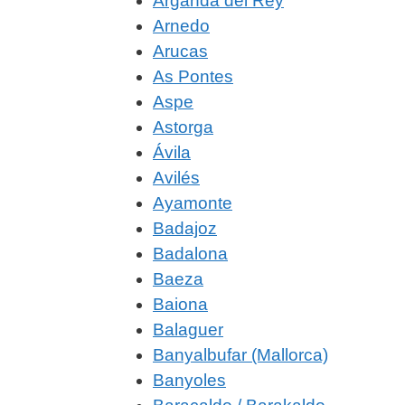
Arganda del Rey
Arnedo
Arucas
As Pontes
Aspe
Astorga
Ávila
Avilés
Ayamonte
Badajoz
Badalona
Baeza
Baiona
Balaguer
Banyalbufar (Mallorca)
Banyoles