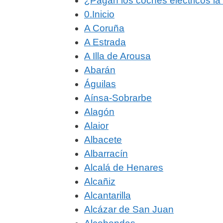
¿Pagan los coches eléctricos la
0.Inicio
A Coruña
A Estrada
A Illa de Arousa
Abarán
Águilas
Aínsa-Sobrarbe
Alagón
Alaior
Albacete
Albarracín
Alcalá de Henares
Alcañiz
Alcantarilla
Alcázar de San Juan