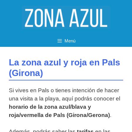
Saltar
al
contenido
Menú
La zona azul y roja en Pals
(Girona)
Si vives en Pals o tienes intención de hacer
una visita a la playa, aquí podrás conocer el
horario de la zona azul/blava y
roja/vermella de Pals (Girona/Gerona)
.
Además, podrás saber las
tarifas
en las