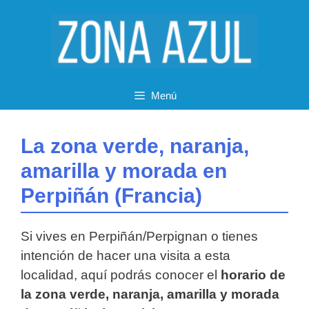
Saltar
al
contenido
Menú
La zona verde, naranja,
amarilla y morada en
Perpiñán (Francia)
Si vives en Perpiñán/Perpignan o tienes
intención de hacer una visita a esta
localidad, aquí podrás conocer el
horario de
la zona verde, naranja, amarilla y morada