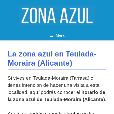
Saltar
al
contenido
Menú
La zona azul en Teulada-
Moraira (Alicante)
Si vives en Teulada-Moraira (Tarrasa) o
tienes intención de hacer una visita a esta
localidad, aquí podrás conocer el
horario de
la zona azul de Teulada-Moraira (Alicante)
.
Además, podrás saber las
tarifas
en las