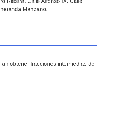
o Riestra, Calle Alfonso IX, Calle
Veneranda Manzano.
drán obtener fracciones intermedias de