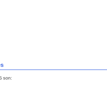
es
6 son: