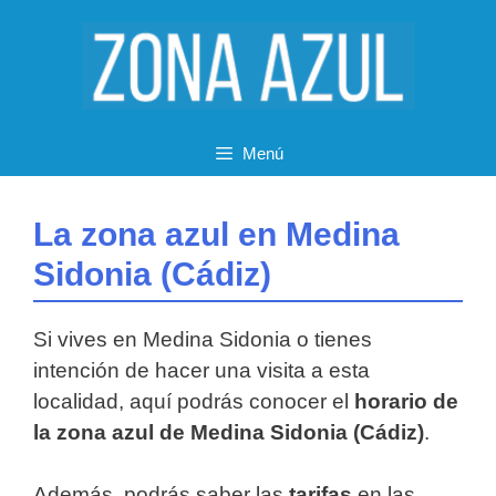
Saltar
al
contenido
Menú
La zona azul en Medina
Sidonia (Cádiz)
Si vives en Medina Sidonia o tienes
intención de hacer una visita a esta
localidad, aquí podrás conocer el
horario de
la zona azul de Medina Sidonia (Cádiz)
.
Además, podrás saber las
tarifas
en las