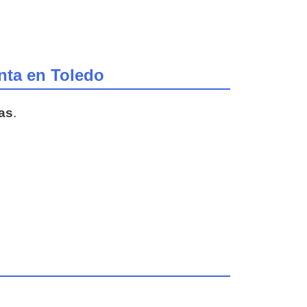
nta en Toledo
as
.