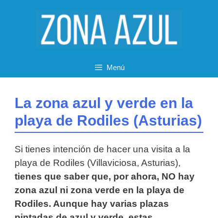
Saltar
al
contenido
Menú
La zona azul y verde en la
playa de Rodiles (Asturias)
Si tienes intención de hacer una visita a la
playa de Rodiles (Villaviciosa, Asturias),
tienes que saber que, por ahora, NO hay
zona azul ni zona verde en la playa de
Rodiles. Aunque hay varias plazas
pintadas de azul y verde, estas