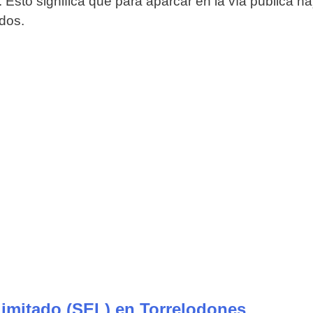
Esto significa que para aparcar en la vía pública ha
dos.
limitado (SEL) en Torrelodones