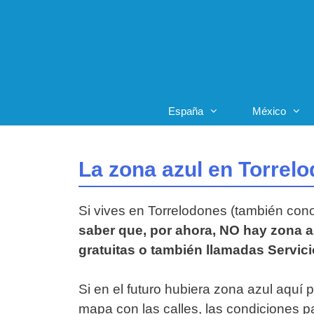
Saltar
al
contenido
España
México
La zona azul en Torrel
Si vives en Torrelodones (también co
saber que, por ahora, NO hay zona a
gratuitas o también llamadas Servic
Si en el futuro hubiera zona azul aquí 
mapa con las calles, las condiciones pa