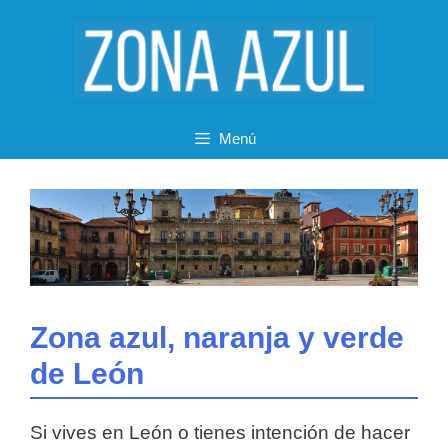
Saltar
al
contenido
Menú
Zona azul, naranja y verde
de León
Si vives en León o tienes intención de hacer