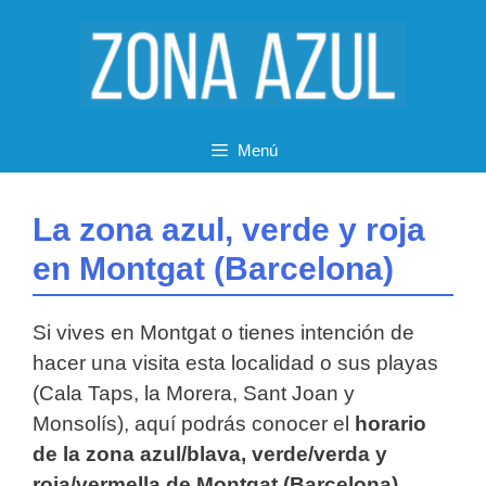
Saltar
al
contenido
Menú
La zona azul, verde y roja
en Montgat (Barcelona)
Si vives en Montgat o tienes intención de
hacer una visita esta localidad o sus playas
(Cala Taps, la Morera, Sant Joan y
Monsolís), aquí podrás conocer el
horario
de la zona azul/blava, verde/verda y
roja/vermella de Montgat (Barcelona)
.