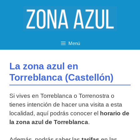
Saltar
al
contenido
Menú
La zona azul en
Torreblanca (Castellón)
Si vives en Torreblanca o Torrenostra o
tienes intención de hacer una visita a esta
localidad, aquí podrás conocer el
horario de
la zona azul de Torreblanca
.
Además, podrás saber las
tarifas
en las