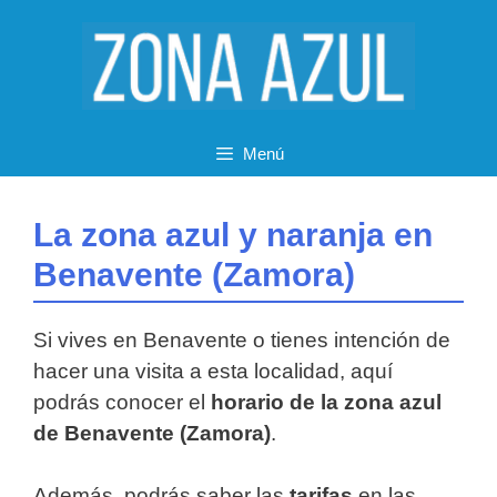
Saltar
al
contenido
Menú
La zona azul y naranja en
Benavente (Zamora)
Si vives en Benavente o tienes intención de
hacer una visita a esta localidad, aquí
podrás conocer el
horario de la zona azul
de Benavente (Zamora)
.
Además, podrás saber las
tarifas
en las