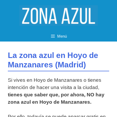
Saltar
al
contenido
Menú
La zona azul en Hoyo de
Manzanares (Madrid)
Si vives en Hoyo de Manzanares o tienes
intención de hacer una visita a la ciudad,
tienes que saber que, por ahora, NO hay
zona azul en Hoyo de Manzanares.
Por ello, todavía se puede aparcar gratis en