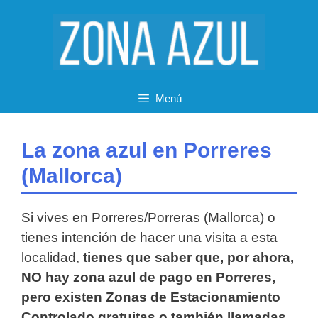
Saltar
al
contenido
Menú
La zona azul en Porreres
(Mallorca)
Si vives en Porreres/Porreras (Mallorca) o
tienes intención de hacer una visita a esta
localidad,
tienes que saber que, por ahora,
NO hay zona azul de pago en Porreres,
pero existen Zonas de Estacionamiento
Controlado gratuitas o también llamadas