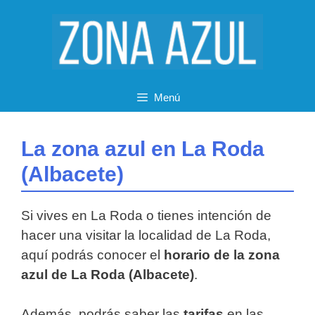
Saltar
al
contenido
Menú
La zona azul en La Roda
(Albacete)
Si vives en La Roda o tienes intención de
hacer una visitar la localidad de La Roda,
aquí podrás conocer el
horario de la zona
azul de La Roda (Albacete)
.
Además, podrás saber las
tarifas
en las