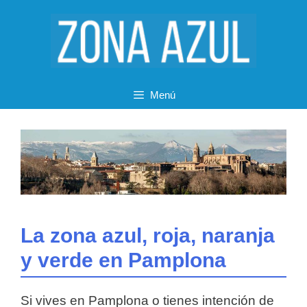
Saltar
al
contenido
Menú
La zona azul, roja, naranja
y verde en Pamplona
Si vives en Pamplona o tienes intención de