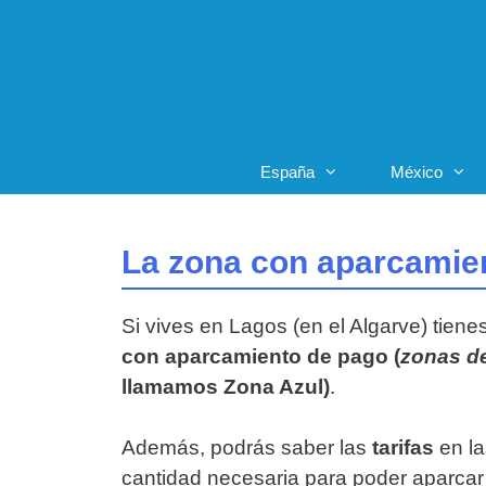
Saltar
al
contenido
España
México
La zona con aparcamien
Si vives en Lagos (en el Algarve) tiene
con aparcamiento de pago (
zonas d
llamamos Zona Azul)
.
Además, podrás saber las
tarifas
en la
cantidad necesaria para poder aparcar 