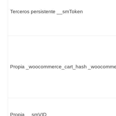
Terceros persistente
__smToken
Propia
_woocommerce_cart_hash
_woocommer
Propia
__smVID