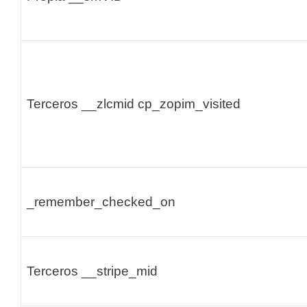
Terceros
__zlcmid
cp_zopim_visited
_remember_checked_on
Terceros
__stripe_mid