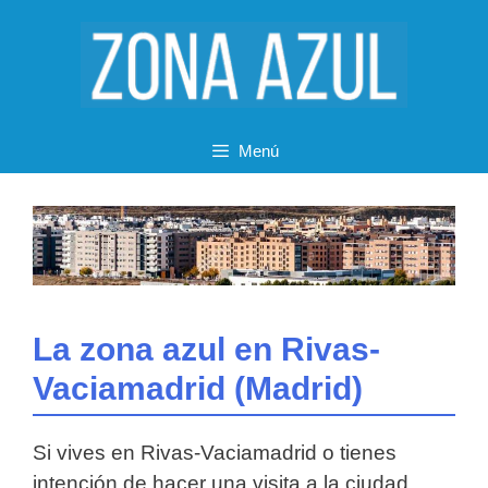
Saltar
al
contenido
Menú
La zona azul en Rivas-
Vaciamadrid (Madrid)
Si vives en Rivas-Vaciamadrid o tienes
intención de hacer una visita a la ciudad,