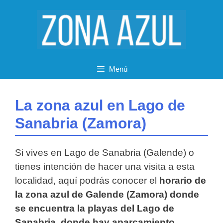
Saltar
al
contenido
Menú
La zona azul en Lago de
Sanabria (Zamora)
Si vives en Lago de Sanabria (Galende) o
tienes intención de hacer una visita a esta
localidad, aquí podrás conocer el
horario de
la zona azul de Galende (Zamora) donde
se encuentra la playas del Lago de
Sanabria, donde hay aparcamiento