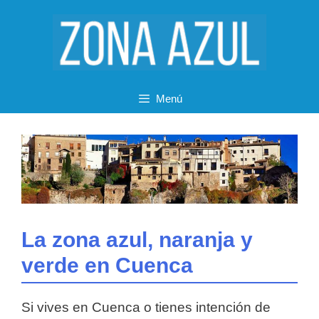
Saltar
al
contenido
Menú
La zona azul, naranja y
verde en Cuenca
Si vives en Cuenca o tienes intención de