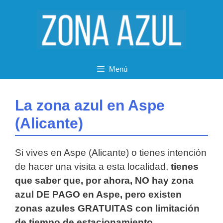
Saltar
al
contenido
Menú
La zona azul en Aspe
(Alicante)
Si vives en Aspe (Alicante) o tienes intención
de hacer una visita a esta localidad,
tienes
que saber que, por ahora, NO hay zona
azul DE PAGO en Aspe, pero existen
zonas azules GRATUITAS con limitación
de tiempo de estacionamiento.