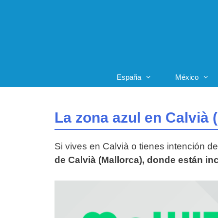
Saltar
al
contenido
España
México
La zona azul en Calvià 
Si vives en Calvià o tienes intención d
de Calvià (Mallorca), donde están in