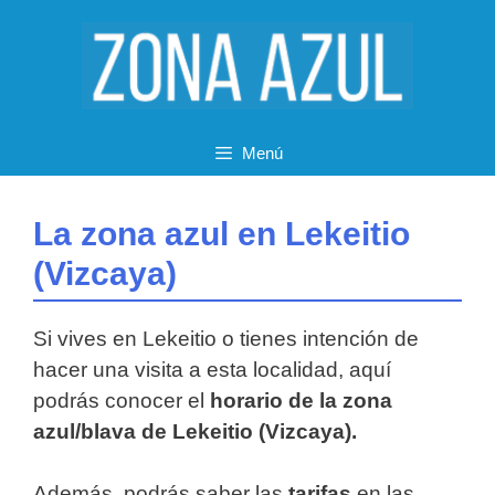
Saltar
al
contenido
Menú
La zona azul en Lekeitio
(Vizcaya)
Si vives en Lekeitio o tienes intención de
hacer una visita a esta localidad, aquí
podrás conocer el
horario de la zona
azul/blava de Lekeitio (Vizcaya).
Además, podrás saber las
tarifas
en las