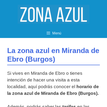
Saltar
al
contenido
Menú
La zona azul en Miranda de
Ebro (Burgos)
Si vives en Miranda de Ebro o tienes
intención de hacer una visita a esta
localidad, aquí podrás conocer el
horario de
la zona azul de Miranda de Ebro (Burgos).
Además, podrás saber las
tarifas
en las