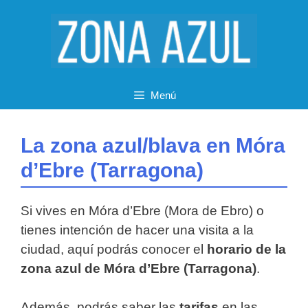
Saltar
al
contenido
Menú
La zona azul/blava en Móra
d’Ebre (Tarragona)
Si vives en Móra d’Ebre (Mora de Ebro) o
tienes intención de hacer una visita a la
ciudad, aquí podrás conocer el
horario de la
zona azul de Móra d’Ebre (Tarragona)
.
Además, podrás saber las
tarifas
en las