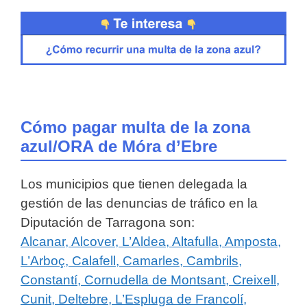
Cómo pagar multa de la zona
azul/ORA de Móra d’Ebre
Los municipios que tienen delegada la
gestión de las denuncias de tráfico en la
Diputación de Tarragona son:
Alcanar, Alcover, L’Aldea, Altafulla, Amposta,
L’Arboç, Calafell, Camarles, Cambrils,
Constantí, Cornudella de Montsant, Creixell,
Cunit, Deltebre, L’Espluga de Francolí,