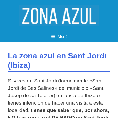
Saltar
al
contenido
Menú
La zona azul en Sant Jordi
(Ibiza)
Si vives en Sant Jordi (formalmente «Sant
Jordi de Ses Salines» del municipio «Sant
Josep de sa Talaia») en la isla de Ibiza o
tienes intención de hacer una visita a esta
localidad,
tienes que saber que, por ahora,
NO hay zona azul DE PAGO en Sant Jordi